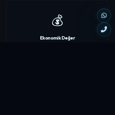
💰
Ekonomik Değer
Tescilli marka, şirketinizin maddi varlığı olarak
değerlenir.
🤝
Franchise & Lisans