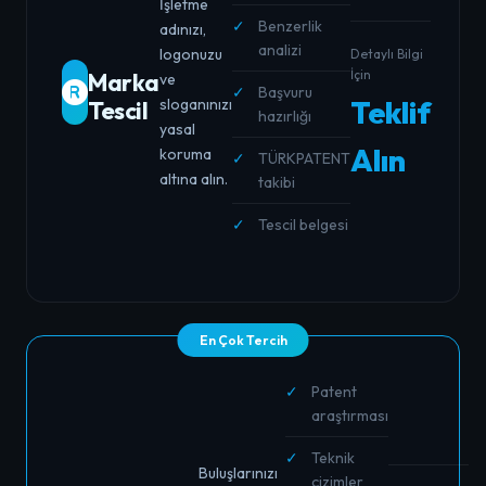
İşletme
Benzerlik
adınızı,
analizi
logonuzu
Detaylı Bilgi
İçin
Marka
ve
Başvuru
Teklif
sloganınızı
Tescil
hazırlığı
yasal
Alın
koruma
TÜRKPATENT
altına alın.
takibi
Tescil belgesi
En Çok Tercih
Patent
araştırması
Teknik
Buluşlarınızı
çizimler